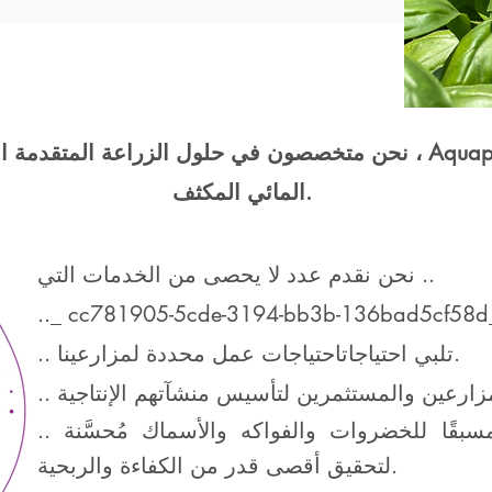
نحن متخصصون في حلول الزراعة المتقدمة القائمة على الزراعة الما
المائي المكثف.
نحن نقدم عدد لا يحصى من الخدمات التي ..
.._ cc781905-5cde-3194-bb3b-136bad5cf58d
احتياجات عمل محددة لمزارعينا.
.. تلبي احتياجات
.. توفير أنظمة إنتاج مُصممة مسبقًا للخضروات والفواكه والأسماك مُحسَّنة
لتحقيق أقصى قدر من الكفاءة والربحية.