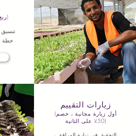
(ربع سنوي / سنوي)
تنسيق 
خطة ال
زيارات التقييم
(أول زيارة مجانية ، خصم
50٪ على الثانية)
التحقيق في زيارة المرافق ،